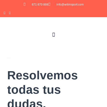
871 870 888
info@witimsport.com
Preguntas frecuentes
Resolvemos
todas tus
dudas.