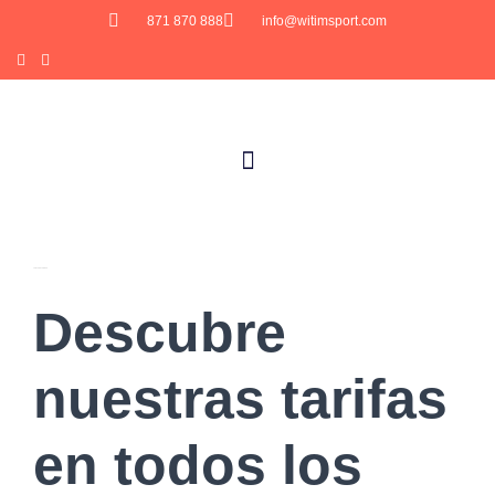
871 870 888
info@witimsport.com
TABLA DE TARIFAS
Descubre
nuestras tarifas
en todos los